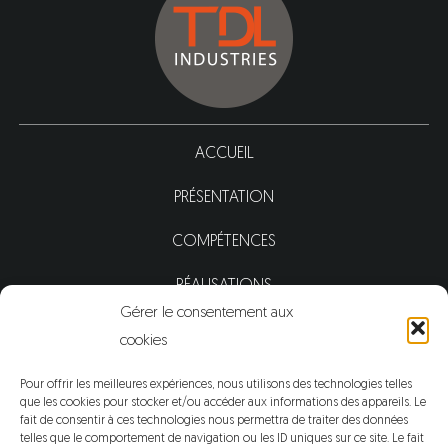
ACCUEIL
PRÉSENTATION
COMPÉTENCES
RÉALISATIONS
Gérer le consentement aux
ACTUALITÉS
cookies
CONTACT
Pour offrir les meilleures expériences, nous utilisons des technologies telles
que les cookies pour stocker et/ou accéder aux informations des appareils. Le
fait de consentir à ces technologies nous permettra de traiter des données
telles que le comportement de navigation ou les ID uniques sur ce site. Le fait