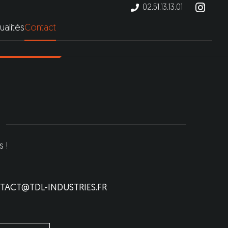
02.51.13.13.01
ualités
Contact
 !
TACT@TDL-INDUSTRIES.FR