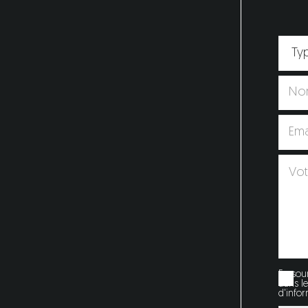
En soum
dans l
d'info