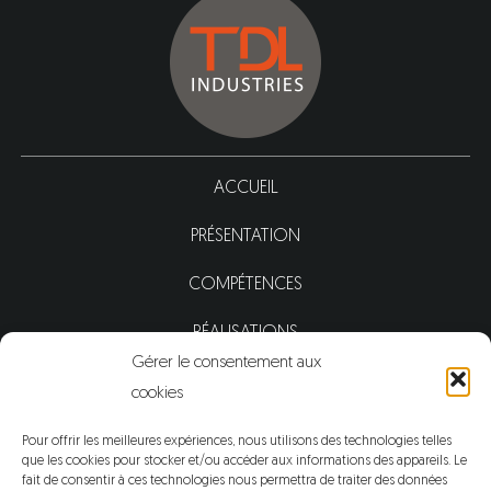
ACCUEIL
PRÉSENTATION
COMPÉTENCES
RÉALISATIONS
Gérer le consentement aux
ACTUALITÉS
cookies
CONTACT
Pour offrir les meilleures expériences, nous utilisons des technologies telles
que les cookies pour stocker et/ou accéder aux informations des appareils. Le
fait de consentir à ces technologies nous permettra de traiter des données