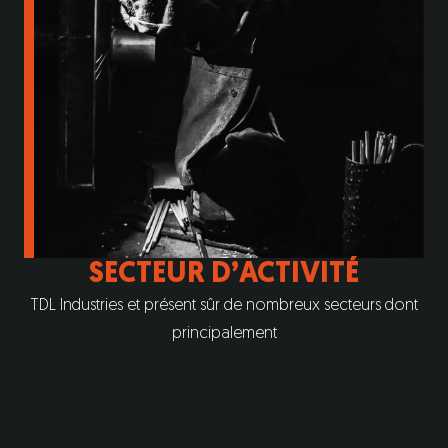
SECTEUR D’ACTIVITÉ
TDL Industries et présent sûr de nombreux secteurs dont
principalement
NAVAL
VÉHICULES INDUSTRIELS
AERONAUTIQUE
BATIMENT
MEDICAL
AGROALIMENTAIRE
ELECTRONIQUE
TELECOMUNICATION
PLV
SIGNALISATION
SOUS-TRAITANCE
SÉCURITÉ
INDUSTRIELS